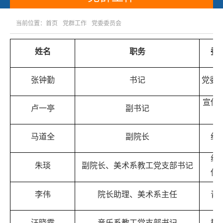
当前位置：
首页
党群工作
党委委员会
姓名
职务
委
张钟勤
书记
党委
宣传
卢一亭
副书记
战
马道全
副院长
纪
组
朱琰
副院长、美术系教工党支部书记
保
李伟
院长助理、美术系主任
青
汪晓露
音乐系教工党支部书记
群