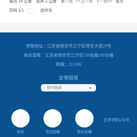
每页
14
记录
总共
2
记录
第一页
<<上一页
下一页>>
尾页
页码
1
/
1
跳转到
学院地址：江苏省南京市江宁区将军大道29号
来信请寄：江苏省南京市江宁区150信箱180分箱
邮编：211106
友情链接
校内链接
艺术学院公众号
校历
书记信箱
院长信箱